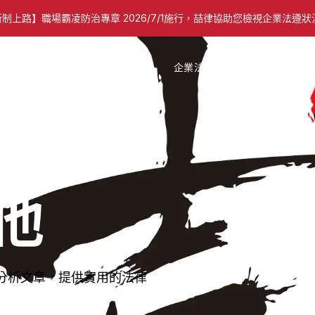
新制上路】
職場霸凌防治專章 2026/7/1施行，喆律協助您檢視企業法遵狀
企業法顧
關於我們
喆律同仁
他
分析文章，提供實用的法律