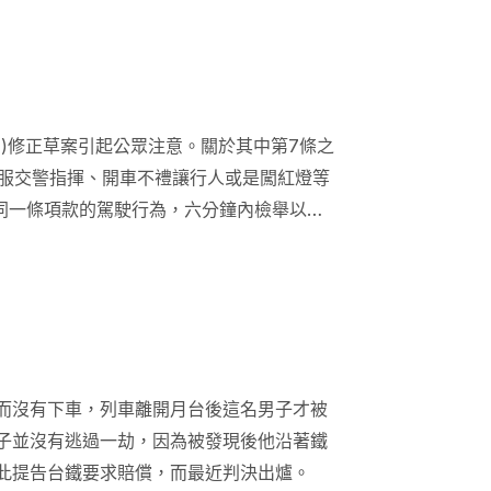
)修正草案引起公眾注意。關於其中第7條之
不服交警指揮、開車不禮讓行人或是闖紅燈等
同一條項款的駕駛行為，六分鐘內檢舉以一
舉，重案的檢舉仍維持」。就此正負評價兩
而沒有下車，列車離開月台後這名男子才被
子並沒有逃過一劫，因為被發現後他沿著鐵
此提告台鐵要求賠償，而最近判決出爐。