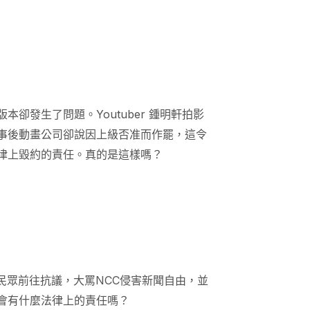
卻發生了問題。Youtuber 鍾明軒拍影
事後動畫公司卻說因上級否准而作罷，這令
律上毀約的責任。真的是這樣嗎？
民眾前往抗議，大罵NCC侵害新聞自由，並
會有什麼法律上的責任嗎？