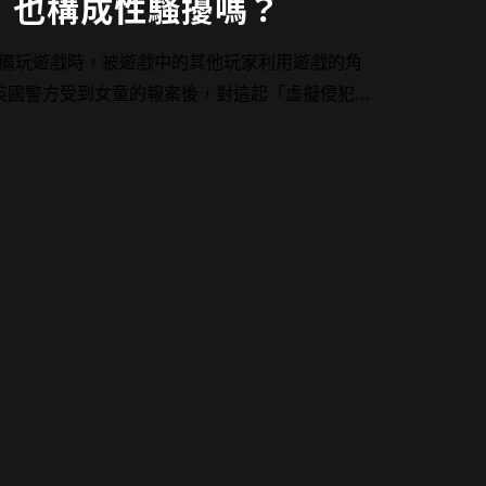
，也構成性騷擾嗎？
設備玩遊戲時，被遊戲中的其他玩家利用遊戲的角
英國警方受到女童的報案後，對這起「虛擬侵犯」
遊戲越來越逼真的現在，越來越多這種「虛擬侵