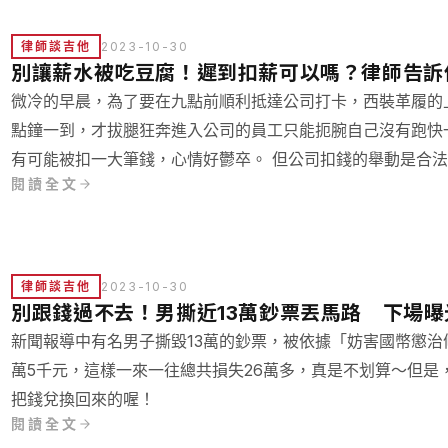
律師談吉他
2023-10-30
別讓薪水被吃豆腐！遲到扣薪可以嗎？律師告訴
微冷的早晨，為了要在九點前順利抵達公司打卡，西裝革履的
點鐘一到，才拔腿狂奔進入公司的員工只能扼腕自己沒有跑快
有可能被扣一大筆錢，心情好鬱卒。 但公司扣錢的舉動是合
閱讀全文
律師談吉他
2023-10-30
別跟錢過不去！男撕近13萬鈔票丟馬路 下場曝光
新聞報導中有名男子撕毀13萬的鈔票，被依據「妨害國幣懲治
萬5千元，這樣一來一往總共損失26萬多，真是不划算～但是
把錢兌換回來的喔！
閱讀全文