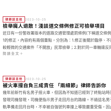
律師談吉他
2023-10-25
檢舉魔人退散！淺談道交條例修正可檢舉項目
近日有一份警政署版本的道路交通管理處罰條例(下稱道交條例
1的修正，內容約有兩個重點，分別為：1.修正後關於臨停、
較輕微的交通案件「不開放」民眾檢舉；2.對於同一車輛違反
閱讀全文
次為限。可以看得出來，修法的立場是「減少人民對輕案的檢
極，值得我們用路人討論。
律師談吉他
2023-10-25
被火車撞自負三成責任 「兩細節」律師告訴你
幾年前新竹有名男子搭火車，但因為不知道已經到了終點站時
發現司機發現，司機便指示男子走回月台的路線。不過這名男
軌準備走回月台時，不幸被自強號列車撞上導致嚴重受傷，因