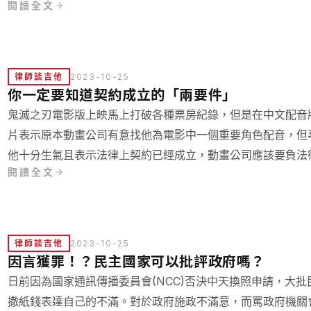
閱讀全文
律師談吉他
2023-10-25
你一定要知道契約成立的「兩要件」
鬼滅之刃電影版上映馬上打破各種票房紀錄，但是在中文配音版本
片表示原本動畫公司有意找他為電影中一個重要角色配音，但
他十分生氣且表示法律上契約已經成立，動畫公司應該要負法
閱讀全文
律師談吉他
2023-10-25
因言獲罪！？民主國家可以批評政府嗎？
日前因為國家通訊傳播委員會(NCC)否決中天換照申請，大批
撒紙錢表達自己的不滿。對於政府施政不滿意，而罵政府機關