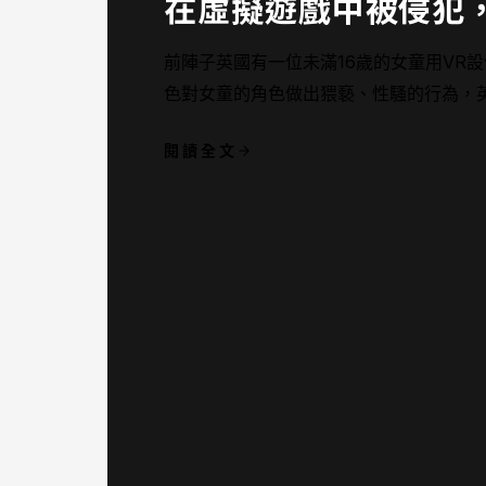
在虛擬遊戲中被侵犯
前陣子英國有一位未滿16歲的女童用VR
色對女童的角色做出猥褻、性騷的行為，
事件展開調查。在虛擬世界越來越真實，
閱讀全文
犯」的情形發生。