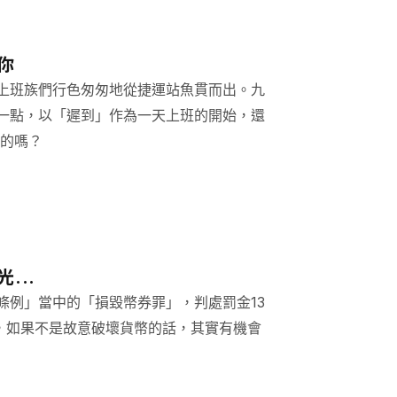
你
上班族們行色匆匆地從捷運站魚貫而出。九
一點，以「遲到」作為一天上班的開始，還
法的嗎？
...
條例」當中的「損毀幣券罪」，判處罰金13
，如果不是故意破壞貨幣的話，其實有機會