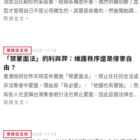
濟狀況比較好的家庭養，經過各種意外後，偶然到醫院驗了血
型才發現自己不是父母親生的，其實是收養的，然後開始調查
閱讀全文
自己身世的劇情……但是收養有像電視劇那樣容易嗎？
律師談吉他
2025-11-14
「禁蒙面法」的利與弊：維護秩序還是侵害自
由？
香港政府在昨天時宣布實施「禁蒙面法」，禁止在任何合法或
非法集會中蒙面，理由是「有必要」、「他國也有實施」；而
有些人也宣稱台灣集會遊行法也禁止蒙面，因此這個法律合
閱讀全文
理。那麼為什麼禁蒙面法不好？
律師談吉他
2025-11-14