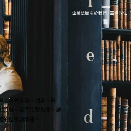
企業法顧
關於我們
喆律同仁
庫，涵蓋家事、刑事、民
位領域。我們化繁為簡，讓
確的指引與解答。