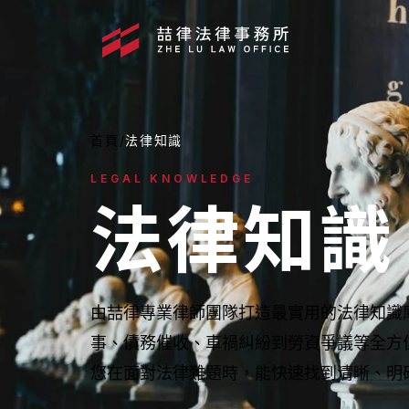
首頁
/
法律知識
LEGAL KNOWLEDGE
法律知識
由喆律專業律師團隊打造最實用的法律知識
事、債務催收、車禍糾紛到勞資爭議等全方
媒體報導
您在面對法律難題時，能快速找到清晰、明