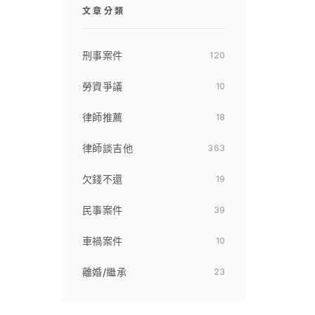
文章分類
刑事案件
120
勞資爭議
10
律師推薦
18
律師談吉他
363
欠錢不還
19
民事案件
39
車禍案件
10
可
離婚/繼承
23