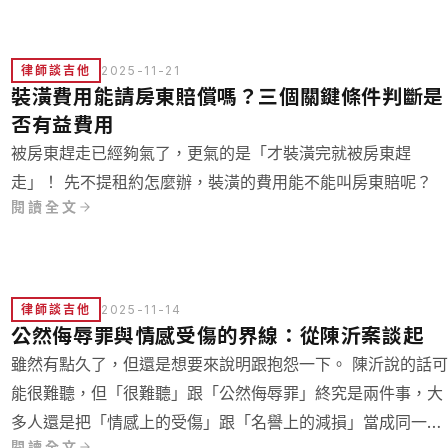
律師談吉他
2025-11-21
裝潢費用能請房東賠償嗎？三個關鍵條件判斷是
否有益費用
被房東趕走已經夠氣了，更氣的是「才裝潢完就被房東趕
走」！ 先不提租約怎麼辦，裝潢的費用能不能叫房東賠呢？
閱讀全文
律師談吉他
2025-11-14
公然侮辱罪與情感受傷的界線：從陳沂案談起
雖然有點久了，但還是想要來說明跟抱怨一下。 陳沂說的話
能很難聽，但「很難聽」跟「公然侮辱罪」終究是兩件事，大
多人還是把「情感上的受傷」跟「名譽上的減損」當成同一件
閱讀全文