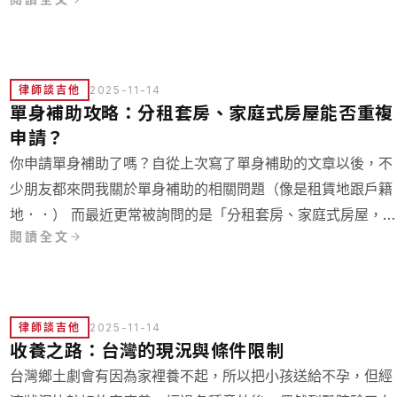
事。
律師談吉他
2025-11-14
單身補助攻略：分租套房、家庭式房屋能否重複
申請？
你申請單身補助了嗎？自從上次寫了單身補助的文章以後，不
少朋友都來問我關於單身補助的相關問題（像是租賃地跟戶籍
地．．） 而最近更常被詢問的是「分租套房、家庭式房屋，
閱讀全文
否重複申請單身補助」？
律師談吉他
2025-11-14
收養之路：台灣的現況與條件限制
台灣鄉土劇會有因為家裡養不起，所以把小孩送給不孕，但經