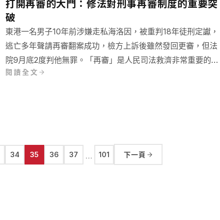
打開再審的大門：修法對刑事再審制度的重要突
破
東港一名男子10年前涉嫌走私海洛因，被重判18年徒刑定讞，
逃亡多年聲請再審翻案成功，檢方上訴後雖然發回更審，但法
院9月底2度判他無罪。「再審」是人民司法救濟非常重要的機
閱讀全文
制，許多冤案透過再審的方式獲得平反，但開啟再審的大門容
易嗎？
34
35
36
37
101
下一頁
…