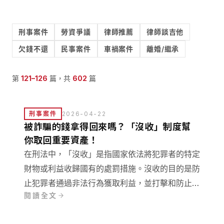
刑事案件
勞資爭議
律師推薦
律師談吉他
欠錢不還
民事案件
車禍案件
離婚/繼承
第
121
–
126
篇，共
602
篇
刑事案件
2026-04-22
被詐騙的錢拿得回來嗎？「沒收」制度幫
你取回重要資產！
在刑法中，「沒收」是指國家依法將犯罪者的特定
財物或利益收歸國有的處罰措施。沒收的目的是防
止犯罪者通過非法行為獲取利益，並打擊和防止犯
閱讀全文
罪活動，本文中資深刑事律師將跟您分享沒收和沒
入的差異、被害者被詐騙集團騙的錢要怎麼透過沒