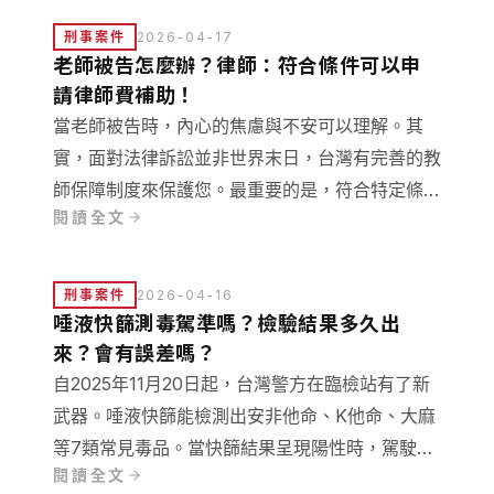
刑事案件
2026-04-17
老師被告怎麼辦？律師：符合條件可以申
請律師費補助！
當老師被告時，內心的焦慮與不安可以理解。其
實，面對法律訴訟並非世界末日，台灣有完善的教
師保障制度來保護您。最重要的是，符合特定條件
閱讀全文
的教師可以申請律師費補助！這表示您不必因為執
行職務而獨自承擔龐大的法律費用。本文將詳細說
明如何善用律師費補助機制，保護自己的權益。
刑事案件
2026-04-16
唾液快篩測毒駕準嗎？檢驗結果多久出
來？會有誤差嗎？
自2025年11月20日起，台灣警方在臨檢站有了新
武器。唾液快篩能檢測出安非他命、K他命、大麻
等7類常見毒品。當快篩結果呈現陽性時，駕駛會
閱讀全文
立即被逮捕並帶回派出所進行驗尿確認。本文將深