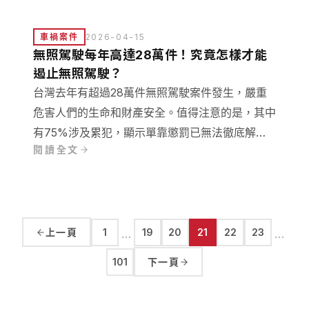
入探討這項新興毒品測試技術的科學原理、實際操
作流程，以及與傳統驗尿方法的比較。
車禍案件
2026-04-15
無照駕駛每年高達28萬件！究竟怎樣才能
遏止無照駕駛？
台灣去年有超過28萬件無照駕駛案件發生，嚴重
危害人們的生命和財產安全。值得注意的是，其中
有75%涉及累犯，顯示單靠懲罰已無法徹底解決
閱讀全文
問題。本文中資深律師將介紹無照駕駛2026年修
法後最新的處罰！
上一頁
1
19
20
21
22
23
…
…
101
下一頁