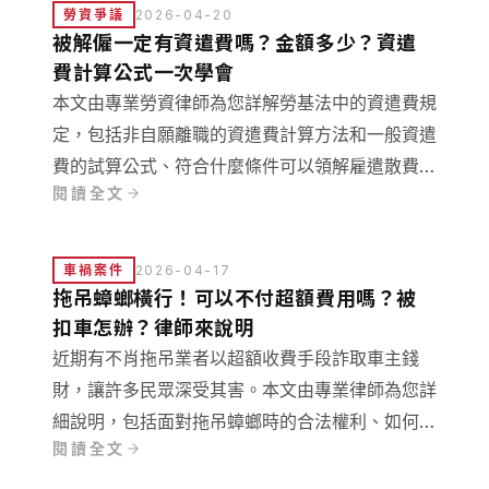
收拿回來等實用法律知識！
勞資爭議
2026-04-20
被解僱一定有資遣費嗎？金額多少？資遣
費計算公式一次學會
本文由專業勞資律師為您詳解勞基法中的資遣費規
定，包括非自願離職的資遣費計算方法和一般資遣
費的試算公式、符合什麼條件可以領解雇遣散費等
閱讀全文
常見疑問。若您對資遣費怎麼算仍有疑問，歡迎參
考文末提供的免費法律諮詢服務。
車禍案件
2026-04-17
拖吊蟑螂橫行！可以不付超額費用嗎？被
扣車怎辦？律師來說明
近期有不肖拖吊業者以超額收費手段詐取車主錢
財，讓許多民眾深受其害。本文由專業律師為您詳
細說明，包括面對拖吊蟑螂時的合法權利、如何保
閱讀全文
全證據、可採取的法律救濟途徑，以及預防超額收
費的實用技巧，幫助您有效保護自身權益。