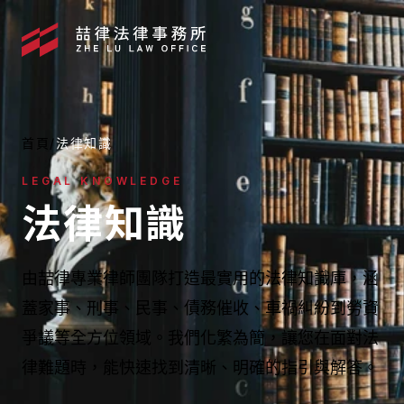
首頁
/
法律知識
LEGAL KNOWLEDGE
法律知識
由喆律專業律師團隊打造最實用的法律知識庫，涵
蓋家事、刑事、民事、債務催收、車禍糾紛到勞資
爭議等全方位領域。我們化繁為簡，讓您在面對法
媒體報導
律難題時，能快速找到清晰、明確的指引與解答。
最新消息