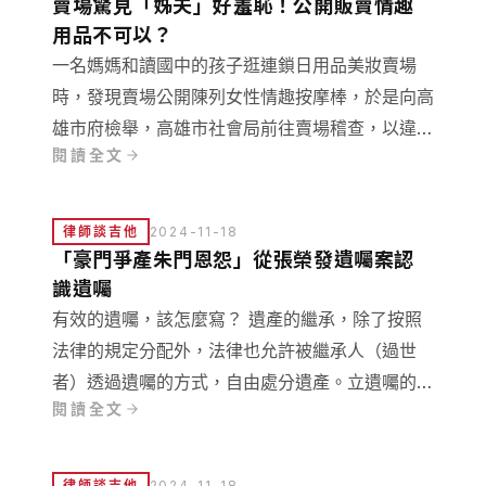
嗎？
賣場驚見「姊夫」好羞恥！公開販賣情趣
用品不可以？
一名媽媽和讀國中的孩子逛連鎖日用品美妝賣場
時，發現賣場公開陳列女性情趣按摩棒，於是向高
雄市府檢舉，高雄市社會局前往賣場稽查，以違反
閱讀全文
《兒少法》第43條第3項不得公然販售有害青少年
身心商品為由要求下架，高雄社會局得處理合理
嗎？
律師談吉他
2024-11-18
「豪門爭產朱門恩怨」從張榮發遺囑案認
識遺囑
有效的遺囑，該怎麼寫？ 遺產的繼承，除了按照
法律的規定分配外，法律也允許被繼承人（過世
者）透過遺囑的方式，自由處分遺產。立遺囑的條
閱讀全文
件是：年滿16歲，且方式必須是下面的五種方式
的其中一種。
律師談吉他
2024-11-18