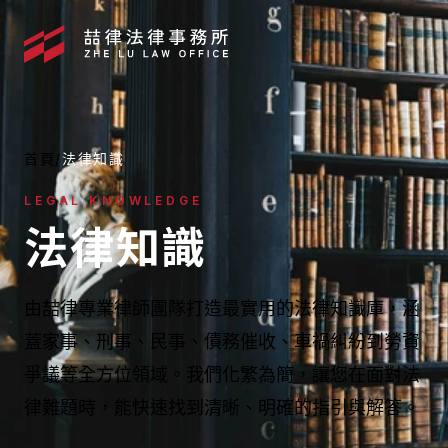
首頁
/
法律知識
LEGAL KNOWLEDGE
法律知識
由喆律專業律師團隊打造最實用的法律知識庫，涵
蓋家事、刑事、民事、債務催收、車禍糾紛到勞資
爭議等全方位領域。我們化繁為簡，讓您在面對法
媒體報導
律難題時，能快速找到清晰、明確的指引與解答。
最新消息