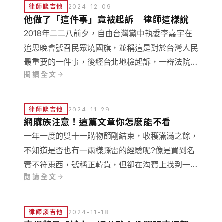
律師談吉他
2024-12-09
他做了「這件事」竟被起訴 律師這樣說
2018年二二八前夕，自由台灣黨中執委李嘉宇在
追思晚會號召民眾燒國旗，並稱這是對於台灣人民
最重要的一件事，後經台北地檢起訴，一審法院認
閱讀全文
為無罪，但二審法院改判有罪。兩個審級法官想的
為什麼不一樣？
律師談吉他
2024-11-29
網購族注意！這篇文章你怎麼能不看
一年一度的雙十一購物節剛結束，收穫滿滿之餘，
不知道是否也有一兩樣踩雷的經驗呢?像是買到名
實不符東西，號稱正韓貨，但卻在淘寶上找到一模
閱讀全文
一樣的款式，或是聲稱是正版精品包，卻是仿冒
品，像這樣為了使商品聽起來更有質感，而偽裝產
地，甚至是謊稱真品的行為，會觸犯刑法的詐欺罪
律師談吉他
2024-11-18