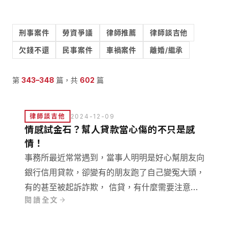
刑事案件
勞資爭議
律師推薦
律師談吉他
欠錢不還
民事案件
車禍案件
離婚/繼承
第
343
–
348
篇，共
602
篇
律師談吉他
2024-12-09
情感試金石？幫人貸款當心傷的不只是感
情！
事務所最近常常遇到，當事人明明是好心幫朋友向
銀行信用貸款，卻變有的朋友跑了自己變冤大頭，
有的甚至被起訴詐欺， 信貸，有什麼需要注意的
閱讀全文
呢？