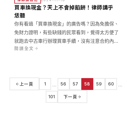
買車換現金？天上不會掉餡餅！律師講乎
恁聽
你有看過「買車換現金」的廣告嗎？因為免擔保、
免財力證明，有些缺錢的民眾看到，覺得太方便了
就跑去中古車行辦理買車手續，沒有注意合約內容
閱讀全文
就簽名，最後不但沒拿到錢，甚至背上巨額債務和
罰單，反而引起許多法律紛爭，為什麼會出現這種
慘況呢？
上一頁
1
56
57
58
59
60
…
…
101
下一頁