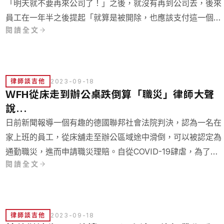
「明天就不要再來公司了！」之後，就沒有再到公司去，後來
員工在一年半之後提起「就算是被開除，也應該支付這一個月
閱讀全文
薪水」這樣的訴訟。沒想到法院的判決是「主管叫員工不要來
公司是命令，而員工也很遵守命令，所以依舊是在職員工。」
於是判決公司必須支付這一年半的薪水。 上面的內容在現實
活中有可能發生嗎？讓我們來分析。
律師談吉他
2023-09-18
ＷFH從床走到辦公桌跌倒算「職災」律師大聲
說...
日前新聞報導一個有趣的德國聯邦社會法院判決，認為一名在
家上班的員工，從床舖走至辦公區域途中滑倒，可以被認定為
通勤職災，進而申請職災理賠。自從COVID-19肆虐，為了防
閱讀全文
疫而居家辦公機會大增，讓我們一起來看看台灣現有的法條有
沒有可拿來主張居家辦公職災相關的規定呢？
律師談吉他
2023-09-18