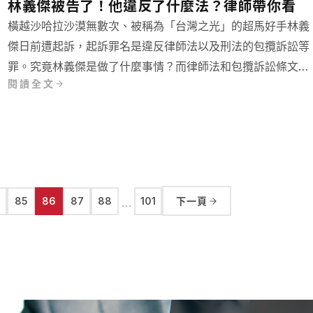
林義傑被告了！他違反了什麼法？律師帶你看
橫越沙哈拉沙漠無數次、被稱為「台灣之光」的超馬好手林義
傑日前遭起訴，起訴罪名是違反律師法以及刑法的包攬訴訟等
罪。究竟林義傑是做了什麼事情？而律師法和包攬訴訟條文中
閱讀全文
又寫了些什麼呢？
85
86
87
88
101
下一頁
…