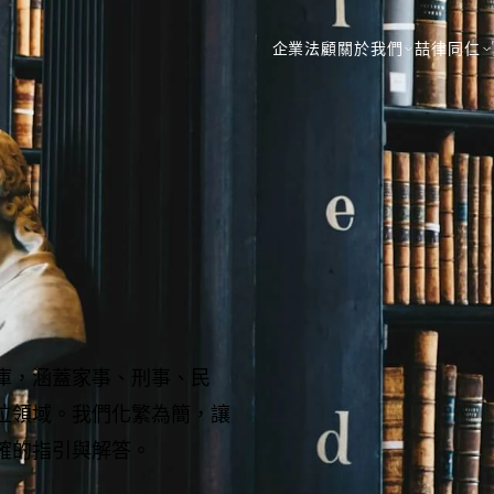
企業法顧
關於我們
喆律同仁
庫，涵蓋家事、刑事、民
位領域。我們化繁為簡，讓
確的指引與解答。