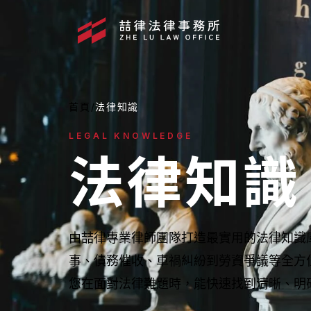
首頁
/
法律知識
LEGAL KNOWLEDGE
法律知識
由喆律專業律師團隊打造最實用的法律知識
事、債務催收、車禍糾紛到勞資爭議等全方
媒體報導
您在面對法律難題時，能快速找到清晰、明