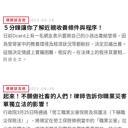
律師談吉他
2023-09-26
５分鐘讓你了解近親收養條件與程序！
日前Dcard上有一名網友表示要將自己的小孩出養給堂哥，因
為堂哥家中的教養環境及經濟狀況等都較好，決定忍痛出養。
這個決定情感上實屬困難，相反的，在法律上的程序其實相對
閱讀全文
容易。今天我們先不釐清如何終止階級複製這太困難，我們來
釐清一下「近親收養」到底怎麼收吧！
律師談吉他
2023-09-26
起來！不願做社畜的人們！律師告訴你職業災害
單獨立法的影響！
行政院3月25日時通過「勞工職業災害保險及保護法（下稱職
災保險法）」，將規定在勞工保險條例當中的「職業災害」拉