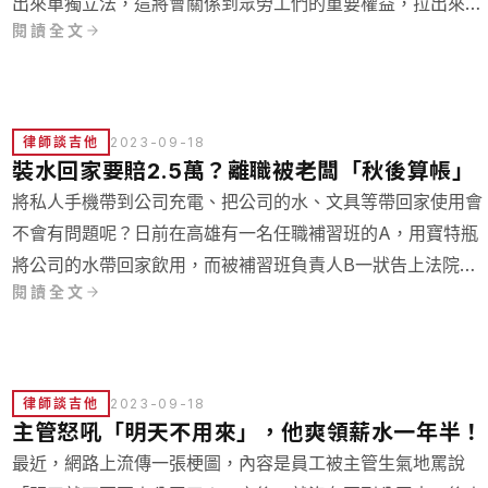
出來單獨立法，這將會關係到眾勞工們的重要權益，拉出來單
閱讀全文
獨立法後對勞工們有什麼影響呢？
律師談吉他
2023-09-18
裝水回家要賠2.5萬？離職被老闆「秋後算帳」
將私人手機帶到公司充電、把公司的水、文具等帶回家使用會
不會有問題呢？日前在高雄有一名任職補習班的A，用寶特瓶
將公司的水帶回家飲用，而被補習班負責人B一狀告上法院，
閱讀全文
提告刑事竊盜罪和民事求償，讓我們來看看法院怎麼說。
律師談吉他
2023-09-18
主管怒吼「明天不用來」，他爽領薪水一年半！
最近，網路上流傳一張梗圖，內容是員工被主管生氣地罵說