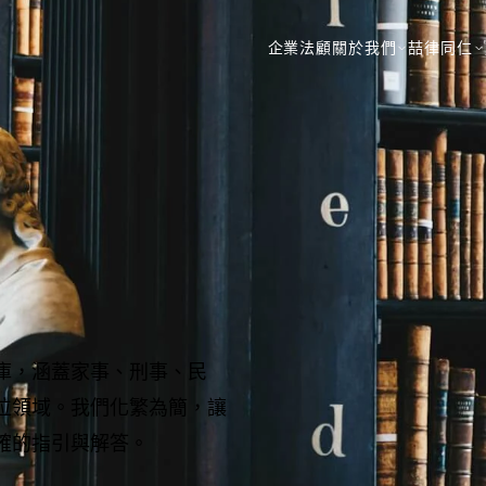
企業法顧
關於我們
喆律同仁
庫，涵蓋家事、刑事、民
位領域。我們化繁為簡，讓
確的指引與解答。