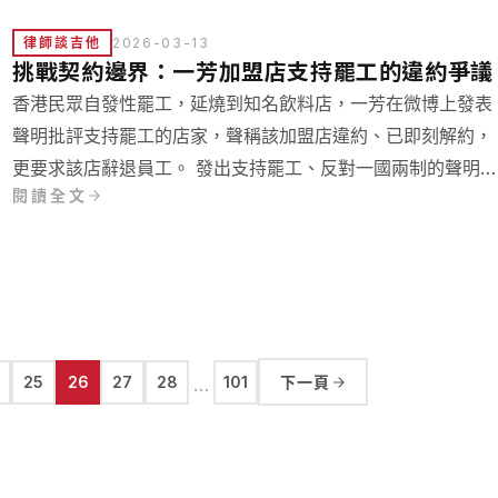
律師談吉他
2026-03-13
挑戰契約邊界：一芳加盟店支持罷工的違約爭議
香港民眾自發性罷工，延燒到知名飲料店，一芳在微博上發表
聲明批評支持罷工的店家，聲稱該加盟店違約、已即刻解約，
更要求該店辭退員工。 發出支持罷工、反對一國兩制的聲明
閱讀全文
就是違約嗎？
25
26
27
28
101
下一頁
…