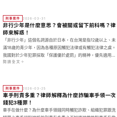
刑事案件
2026-03-31
非行少年是什麼意思？會被關或留下前科嗎？律
師來解惑！
「非行少年」這個名詞源自於日本，在台灣是指12歲以上、未
滿18歲的青少年，因為各種原因觸犯法律或有觸犯法律之虞。
我國對於少年犯罪採取「保護優於處罰」的精神，優先適用少
閱讀全文
年事件處理法而非刑法。接下來我們將以專業的法律觀點，幫
助您了解台灣的少年保護制度如何運作。
刑事案件
2026-03-25
車手刑責多重？律師解釋為什麼詐騙車手領一次
錢犯3種罪！
車手在做什麼？為什麼車手領錢同時觸犯詐欺、組織犯罪跟洗