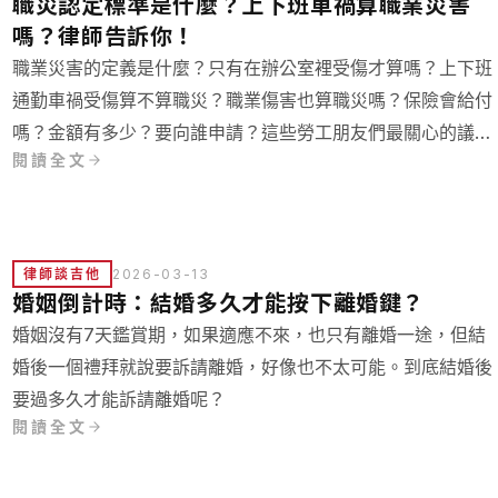
職災認定標準是什麼？上下班車禍算職業災害
嗎？律師告訴你！
職業災害的定義是什麼？只有在辦公室裡受傷才算嗎？上下班
通勤車禍受傷算不算職災？職業傷害也算職災嗎？保險會給付
嗎？金額有多少？要向誰申請？這些勞工朋友們最關心的議
閱讀全文
題，就讓專業律師仔細說明，並附上職災判決幫你秒懂法院怎
麼認定職業災害！
律師談吉他
2026-03-13
婚姻倒計時：結婚多久才能按下離婚鍵？
婚姻沒有7天鑑賞期，如果適應不來，也只有離婚一途，但結
婚後一個禮拜就說要訴請離婚，好像也不太可能。到底結婚後
要過多久才能訴請離婚呢？
閱讀全文