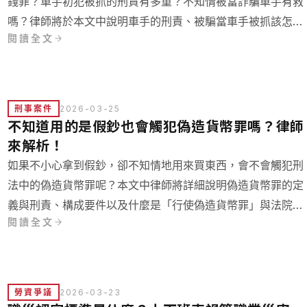
錢罪？車手初犯被抓的刑責有多重？不知情被當詐騙車手有救
嗎？律師將於本文中說明車手的刑責、被騙當車手被抓該怎麼
閱讀全文
辦、和解有沒有用，並提供法院詐騙車手判決，幫助您了解當
車手的法律風險。
刑事案件
2026-03-25
不知道用的是假鈔也會觸犯偽造貨幣罪嗎？律師
來解析！
如果不小心拿到假鈔，卻不知情地用來買東西，會不會觸犯刑
法中的偽造貨幣罪呢？本文中律師將詳細說明偽造貨幣罪的定
義與刑責、構成要件以及什麼是「行使偽造貨幣罪」與法院見
閱讀全文
解，並用判決幫助您快速了解刑法偽造貨幣罪！
勞資爭議
2026-03-23