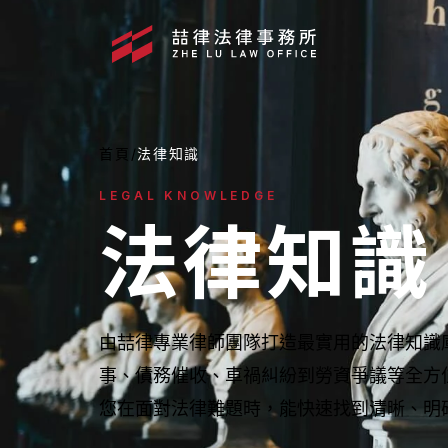
首頁
/
法律知識
LEGAL KNOWLEDGE
法律知識
由喆律專業律師團隊打造最實用的法律知識
事、債務催收、車禍糾紛到勞資爭議等全方
媒體報導
您在面對法律難題時，能快速找到清晰、明