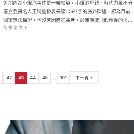
近期內湖小燈泡事件更一審結辯，小燈泡母親、時代力量不分
區立委提名人王婉諭發表長達1,597字的庭外陳述，認為目前
國家無法保證，也沒有因應犯罪者，於無期徒刑假釋後的再犯
閱讀全文
風險，並且認為將身心障礙犯罪者關進監獄後，不但無法矯正
過失，更讓他們病情惡化，日後反倒更加危險等陳述，而向法
院對被告王景玉請求處以極刑，引發了許多討論！
42
43
44
45
101
下一頁
…