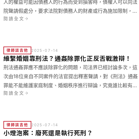
人的權益可能因債務人的行為而受到損害時，債權人可以向法
院聲請假處分，要求法院對債務人的財產或行為施加限制，以
閱讀全文
保障自己的權益。假處分的目的是防止在訴訟期間因債務人的
不當行為，導致債權人日後難以實現強制執行。
律師談吉他
2025-07-14
維繫婚姻靠刑法？通姦除罪化正反舌戰激辯！
刑法通姦罪應不應該除罪化的問題，司法界已經討論多次，這
次由18位來自不同案件的法官提出釋憲聲請，對《刑法》通姦
罪能不能維護家庭制度、婚姻秩序進行辯論，究竟誰比較有道
閱讀全文
理呢？
律師談吉他
2025-07-14
小燈泡案：廢死還是執行死刑？