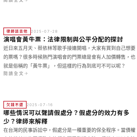
律師談吉他
2025-07-28
演唱會黃牛票：法律限制與公平分配的探討
近日來五月天、蔡依林等歌手接連開唱，大家有買到自己想要
的票嗎？很多時候熱門演唱會的門票總是會有人加價轉售，也
就是俗稱的「黃牛票」，但這樣的行為到底可不可以呢？
閱讀全文
欠錢不還
2025-07-16
哪些情況可以聲請假處分？假處分的效力有多
少？律師來解釋
在台灣的民事訴訟中，假處分是一種重要的保全程序。當債權