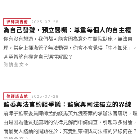
律師談吉他
2025-07-28
為自己發聲，預立醫囑：尊重每個人的自主權
你有沒有想過，我們都可能會因為意外在醫院臥床，無法自
理，當身上插滿管子無法動彈，你會不會覺得「生不如死」，
甚至希望有機會自己選擇解脫？
閱讀全文
律師談吉他
2025-07-28
監委與法官約談爭議：監察與司法獨立的界線
前陣子監察委員陳師孟約談馬英九洩密案的承辦法官唐玥，理
由是因為他質疑唐玥的法律見解而申請調查，引起眾多討論，
而最受人議論的問題在於：究竟監察權與司法權的界線何在？
閱讀全文