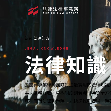
首頁
/
法律知識
LEGAL KNOWLEDGE
法律知識
由喆律專業律師團隊打造最實用的法律知識
事、債務催收、車禍糾紛到勞資爭議等全方
媒體報導
您在面對法律難題時，能快速找到清晰、明