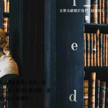
企業法顧
關於我們
喆律同仁
庫，涵蓋家事、刑事、民
位領域。我們化繁為簡，讓
確的指引與解答。