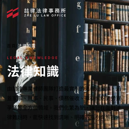
首頁
/
法律知識
LEGAL KNOWLEDGE
法律知識
由喆律專業律師團隊打造最實用的法律知識庫，涵
蓋家事、刑事、民事、債務催收、車禍糾紛到勞資
爭議等全方位領域。我們化繁為簡，讓您在面對法
媒體報導
律難題時，能快速找到清晰、明確的指引與解答。
最新消息