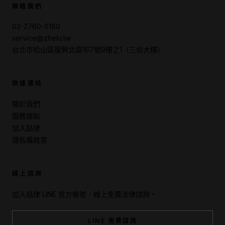
聯絡我們
02-2760-6180
service@zhelu.tw
台北市松山區復興北路167號9樓之1（三信大樓）
快速連結
關於我們
服務據點
加入喆律
隱私權政策
線上諮詢
加入喆律 LINE 官方帳號，線上免費法律諮詢。
LINE 免費諮詢