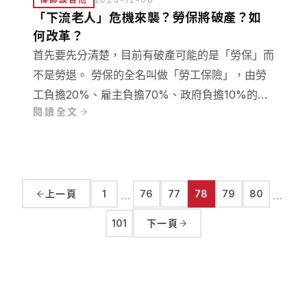
處有期徒刑一年，緩刑兩年，並於六個月內向公庫
「下流老人」危機來襲？勞保將破產？如
支付新臺幣七萬五千元。其中法律問題值得我們關
何改革？
注。
首先要先分清楚，目前有破產可能的是「勞保」而
不是勞退。 勞保的全名叫做「勞工保險」，由勞
工負擔20%、雇主負擔70%、政府負擔10%的保
閱讀全文
費，也就是平常大家薪資繳的「勞保費」，是一種
社會保險制度。勞保中的「老年給付」勞工保險除
了老年給付，還有提供傷病給付、職災給付等請領
類別。
上一頁
1
76
77
78
79
80
…
…
101
下一頁