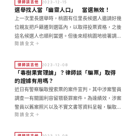
律師談吉他
2023-12-15
選舉找人當「幽靈人口」 當選無效！
上一次里長選舉時，桃園有位里長候選人邀請好幾
位親友把戶籍遷到選區內，以取得投票資格，之後
這名候選人也順利當選。但後來經桃園地檢署調
閱讀全文
查，認為這名劉姓候選人與親友，虛偽遷徙戶籍投
票的行為已經觸犯妨害投票罪而把他們起訴，日前
經過地院、高院判決皆認為這名里長當選無效，而
律師談吉他
2023-12-08
且這些假遷戶籍的人也面臨了刑責。
「毒樹果實理論」？律師談「騙票」取得
的證據有用嗎？
近日有警察騙取搜索票的案件宣判，其中涉案警員
調查一有關圖利容留猥褻罪案件。為達績效，涉案
警員以舊案照片以及不實文書等資料呈報，騙取彰
閱讀全文
化地檢的檢察官向彰化地院聲請核發搜索票，進而
搜索取得相關證據。 事後被查出有上面不實的資
料後，該警員被處以使公務員登載不實之文書罪，
律師談吉他
2023-12-08