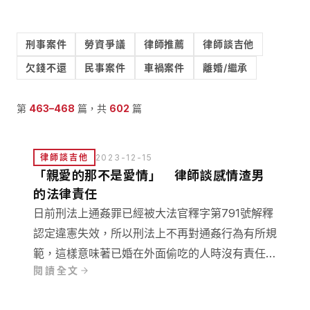
刑事案件
勞資爭議
律師推薦
律師談吉他
欠錢不還
民事案件
車禍案件
離婚/繼承
第
463
–
468
篇，共
602
篇
律師談吉他
2023-12-15
「親愛的那不是愛情」 律師談感情渣男
的法律責任
日前刑法上通姦罪已經被大法官釋字第791號解釋
認定違憲失效，所以刑法上不再對通姦行為有所規
範，這樣意味著已婚在外面偷吃的人時沒有責任
閱讀全文
嗎？